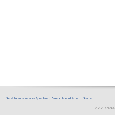
|
Sendblaster in anderen Sprachen
|
Datenschutzerklärung
|
Sitemap
|
© 2026 sendbl