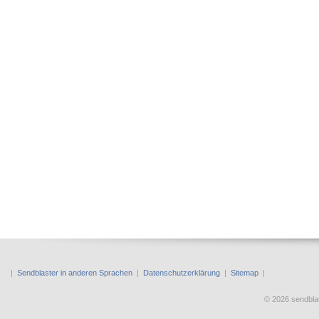
|
Sendblaster in anderen Sprachen
|
Datenschutzerklärung
|
Sitemap
|
© 2026 sendbl