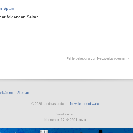
on Spam
.
 der folgenden Seiten:
Fehlerbehebung von Netzwerkproblemen >
rklärung
|
Sitemap
|
© 2026 sendblaster.de |
Newsletter software
Sendblaster
Nonnenstr. 17 ,04229 Leipzig