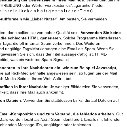
estaltung der Betreffzeile in Ihren Mailings
. Verwenden Sie nie
REIBUNG oder Wörter wie „kostenlos“, „garantiert“ oder
 s t e i n l ü c k e n h a f t g e s t a l t e t e r T e x t).
Grußformeln
wie „Lieber Nutzer“. Am besten, Sie vermeiden
n, dann sollten sie von hoher Qualität sein.
Verwenden Sie keine
 die schlechte HTML generieren
. Solche Programme hinterlassen
re Tags, die oft in Email-Spam vorkommen. Des Weiteren
 ungültige Tags/Markierungen eine Email als Spam. Wenn Sie
gewissern Sie sich, dass der Titel aussagekräftig ist. HTML-
itel, was ein weiteres Spam-Signal ist.
enten in Ihre Nachrichten ein, wie zum Beispiel Javascript,
 Sie auf Rich-Media-Inhalte angewiesen sein, so fügen Sie der Mail
h-Media-Seite in Ihrem Web-Auftritt bei.
afiken in Ihrer Nachricht
. Je weniger Bilddateien Sie verwenden,
hkeit, dass Ihre Mail auch ankommt.
on Dateien
. Verwenden Sie stattdessen Links, die auf Dateien auf
mail-Komposition und zum Versand, die fehlerlos arbeiten
. Gut
 Mails werden leicht als
Nicht
-Spam identifiziert. Emails mit fehlenden
fehlenden Message-IDs, ungültigen oder fehlenden