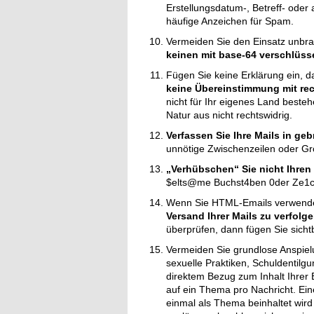
Erstellungsdatum-, Betreff- oder
häufige Anzeichen für Spam.
Vermeiden Sie den Einsatz unbra
keinen mit base-64 verschlüss
Fügen Sie keine Erklärung ein, d
keine Übereinstimmung mit rec
nicht für Ihr eigenes Land beste
Natur aus nicht rechtswidrig.
Verfassen Sie Ihre Mails in g
unnötige Zwischenzeilen oder G
„Verhübschen“ Sie nicht Ihren
$e
lts@me Buchst4ben 0der Ze1ch
Wenn Sie HTML-Emails verwend
Versand Ihrer Mails zu verfolg
überprüfen, dann fügen Sie sichtb
Vermeiden Sie grundlose Anspie
sexuelle Praktiken, Schuldentil
direktem Bezug zum Inhalt Ihrer E
auf ein Thema pro Nachricht. Ein
einmal als Thema beinhaltet wird