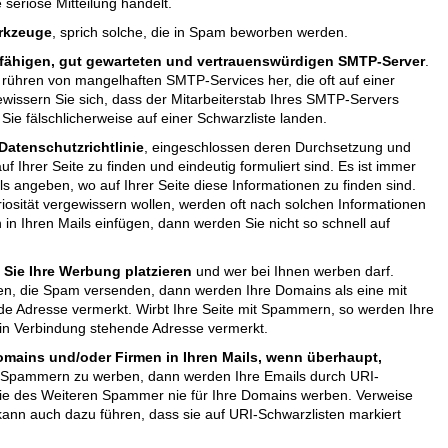
seriöse Mitteilung handelt.
rkzeuge
, sprich solche, die in Spam beworben werden.
sfähigen, gut gewarteten und vertrauenswürdigen SMTP-Server
.
 rühren von mangelhaften SMTP-Services her, die oft auf einer
ewissern Sie sich, dass der Mitarbeiterstab Ihres SMTP-Servers
en Sie fälschlicherweise auf einer Schwarzliste landen.
Datenschutzrichtlinie
, eingeschlossen deren Durchsetzung und
uf Ihrer Seite zu finden und eindeutig formuliert sind. Es ist immer
ils angeben, wo auf Ihrer Seite diese Informationen zu finden sind.
riosität vergewissern wollen, werden oft nach solchen Informationen
in Ihren Mails einfügen, dann werden Sie nicht so schnell auf
 Sie Ihre Werbung platzieren
und wer bei Ihnen werben darf.
n, die Spam versenden, dann werden Ihre Domains als eine mit
 Adresse vermerkt. Wirbt Ihre Seite mit Spammern, so werden Ihre
in Verbindung stehende Adresse vermerkt.
Domains und/oder Firmen in Ihren Mails, wenn überhaupt,
s Spammern zu werben, dann werden Ihre Emails durch URI-
Sie des Weiteren Spammer nie für Ihre Domains werben. Verweise
kann auch dazu führen, dass sie auf URI-Schwarzlisten markiert