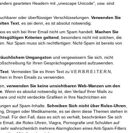
 anders gearteten Headern mit „unescape Unicode“, usw. sind
uchbarer oder überflüssiger Verschlüsselungen.
Verwenden Sie
elten Text
, es sei denn, es ist absolut notwendig.
ass es sich bei Ihrer Email nicht um Spam handelt.
Machen Sie
htsgültigen Kriterien geltend
, besonders nicht mit solchen, die
hen. Nur Spam muss sich rechtfertigen: Nicht-Spam ist bereits von
ebräuchlichem Umgangston
und vergewissern Sie sich, nicht
roßschreibung für Ihren Gesprächsgegenstand aufzuwenden.
 Text
.
Vermeiden Sie es Ihren Text zu V.E.R.B.R.E.I.T.E.R.N,
en in Ihren Emails zu verwenden.
en,
verwenden Sie keine unsichtbaren Web-Wanzen um den
en
. Wenn es absolut notwendig ist, den Verlauf Ihrer Mails zu
are und nicht verdeckte Grafiken in Ihre Nachrichten ein
lungen auf Spam-Inhalte.
Schreiben Sich nicht über Rolex-Uhren
,
gung, Drogen oder Medikamente, es sei denn diese Themen stehen in
mail. Für den Fall, dass es sich so verhält, beschränken Sie sich
e Email, die Rolex-Uhren, Viagra, Pornografie und Schulden auf
 sehr wahrscheinlich mehrere Alarmglocken eines Anti-Spam-Filters