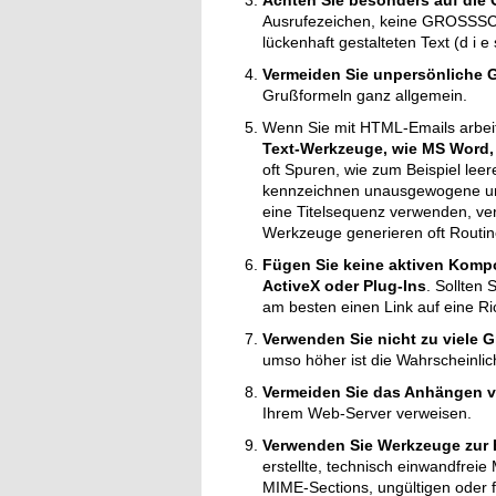
Achten Sie besonders auf die G
Ausrufezeichen, keine GROSSSCH
lückenhaft gestalteten Text (d i e s i
Vermeiden Sie unpersönliche 
Grußformeln ganz allgemein.
Wenn Sie mit HTML-Emails arbeite
Text-Werkzeuge, wie MS Word,
oft Spuren, wie zum Beispiel lee
kennzeichnen unausgewogene und
eine Titelsequenz verwenden, ver
Werkzeuge generieren oft Routinet
Fügen Sie keine aktiven Kompon
ActiveX oder Plug-Ins
. Sollten
am besten einen Link auf eine Ric
Verwenden Sie nicht zu viele Gr
umso höher ist die Wahrscheinlic
Vermeiden Sie das Anhängen v
Ihrem Web-Server verweisen.
Verwenden Sie Werkzeuge zur E
erstellte, technisch einwandfreie
MIME-Sections, ungültigen oder 